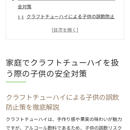
全対策
クラフトチューハイによる子供の誤飲防止
策を徹底解説
家庭でクラフトチューハイを扱う際の保管
ポイント
クラフトチューハイの誤認防止と子供への
家庭でクラフトチューハイを扱
注意喚起
う際の子供の安全対策
クラフトチューハイと子供の接触リスクを
減らす工夫
家族で安心して楽しむクラフトチューハイ
クラフトチューハイによる子供の誤飲
の管理術
防止策を徹底解説
クラフトチューハイが子供に与える影響を知る
クラフトチューハイは、手作り感や果実の味わいが魅力
クラフトチューハイのアルコールが子供に
ですが、アルコール飲料であるため、子供の誤飲リスク
及ぼす影響