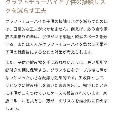
クラフトチューハイと子供の接触リス
クラフトチューハイのラベルや見た目に注
クを減らす工夫
意しよう
クラフトチューハイと子供の接触リスクを減らすために
クラフトチューハイは子供に飲ませて大丈夫か
は、日常的な工夫が欠かせません。例えば、飲み会や家
考察
族の集まりの際は、子供がいる部屋と飲酒スペースを分
クラフトチューハイは子供に絶対NGな理由
ける、または大人がクラフトチューハイを飲む時間帯を
を解説
子供の就寝後にするなどの対策が考えられます。
クラフトチューハイが子供に与えるリスク
また、子供が飲み物を手に取れないように、高い場所や
と禁止事項
鍵付きの棚に保管する、グラスや缶をテーブル端に置か
クラフトチューハイのアルコール1%でも子
ないといった小さな配慮も効果的です。失敗例として、
供は飲めない
リビングに飲み残しを置いたまま外出し、帰宅したとき
クラフトチューハイを子供に与えてはいけ
に子供が口をつけていたケースも報告されています。家
ない根拠
族でルールを共有し、万が一のリスクを最小限に抑えま
クラフトチューハイと未成年飲酒の法律面
しょう。
を確認