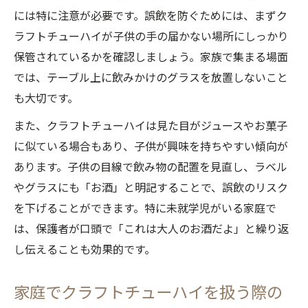
には特に注意が必要です。誤飲を防ぐためには、まずク
クラフトチューハイと未成年の健康リスク
ラフトチューハイが子供の手の届かない場所にしっかり
を考える
保管されているかを確認しましょう。家族で集まる場面
クラフトチューハイ摂取による子供の身体
では、テーブル上に飲みかけのグラスを放置しないこと
への影響
も大切です。
クラフトチューハイの誤飲時に考えられる
また、クラフトチューハイは見た目がジュースやお菓子
症状と対策
に似ている場合もあり、子供が興味を持ちやすい傾向が
クラフトチューハイの成分が子供に与える
あります。子供の目線で飲み物の配置を見直し、ラベル
注意点
やグラスにも「お酒」と明記することで、誤飲のリスク
家飲みで気を付けたいアルコールと子供の距離
を下げることができます。特に未就学児がいる家庭で
感
は、保護者が口頭で「これは大人のお酒だよ」と繰り返
クラフトチューハイと子供のための安全な
し伝えることも効果的です。
飲酒環境作り
家飲み時クラフトチューハイの置き場所に
家庭でクラフトチューハイを扱う際の
配慮しよう