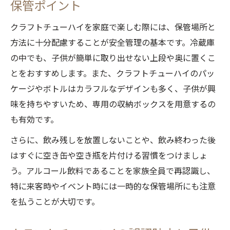
保管ポイント
クラフトチューハイを飲む大人と子供の適
クラフトチューハイを家庭で楽しむ際には、保管場所と
切な距離の保ち方
方法に十分配慮することが安全管理の基本です。冷蔵庫
クラフトチューハイを子供の目に触れない
の中でも、子供が簡単に取り出せない上段や奥に置くこ
工夫と実践例
とをおすすめします。また、クラフトチューハイのパッ
クラフトチューハイの存在を子供にどう説
ケージやボトルはカラフルなデザインも多く、子供が興
明するか
味を持ちやすいため、専用の収納ボックスを用意するの
クラフトチューハイの基礎知識と家庭で守るべ
も有効です。
きこと
さらに、飲み残しを放置しないことや、飲み終わった後
クラフトチューハイの基本と家庭での取扱
はすぐに空き缶や空き瓶を片付ける習慣をつけましょ
い注意点
う。アルコール飲料であることを家族全員で再認識し、
クラフトチューハイの特徴と子供を守る基
特に来客時やイベント時には一時的な保管場所にも注意
本マナー
を払うことが大切です。
クラフトチューハイの原材料やアルコール
度数を理解