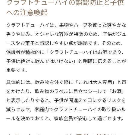
クラフトチューハイの誤認防止と子供
家庭でクラフトチューハイを扱うときの基
への注意喚起
礎知識
クラフトチューハイは、果物やハーブを使った爽やかな
クラフトチューハイに含まれる成分と家族
香りや甘み、オシャレな容器が特徴のため、子供がジュ
への影響
ースやお菓子と誤認しやすい点が課題です。そのため、
子供のいる家でクラフトチューハイを楽しむ注
保護者が積極的に「クラフトチューハイはお酒であり、
意点
子供は絶対に飲んではいけない」と明確に伝えることが
クラフトチューハイを子供のいる家庭で飲
重要です。
む際の配慮
具体的には、飲み物を注ぐ際に「これは大人専用」と声
クラフトチューハイの誤飲を防ぐ家庭内で
をかけたり、飲み物のラベルに目立つシールで「お酒」
の管理法
と表示したりすると、子供が間違えて口にするリスクを
子供と過ごす家飲みでクラフトチューハイ
減らせます。家庭内でクラフトチューハイの取り扱いル
を楽しむ工夫
ールを決めておくと、家族全員が安心して過ごせます。
クラフトチューハイを置く場所と注意する
ポイント