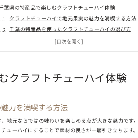
千葉県の特産品で楽しむクラフトチューハイ体験
クラフトチューハイで地元果実の魅力を満喫する方法
千葉の特産品を使ったクラフトチューハイの選び方
手土産に最適なクラフトチューハイの特徴を解説
地産地消を意識したクラフトチューハイの楽しみ方
南房総レモン使用のクラフトチューハイに注目
地産地消を体感するクラフトチューハイの魅力
むクラフトチューハイ体験
クラフトチューハイで千葉県産素材の美味しさを再発
地元で育った果物が生きるクラフトチューハイの魅力
クラフトチューハイで地産地消を実感するポイント
の魅力を満喫する方法
手土産として喜ばれるクラフトチューハイの魅力とは
は、地元ならではの味わいを楽しめる点が大きな魅力です
千葉のおすすめ手土産にクラフトチューハイを提案
トチューハイにすることで素材の良さが一層引き立ちます
家族や子供に安心なギフト選びのポイント