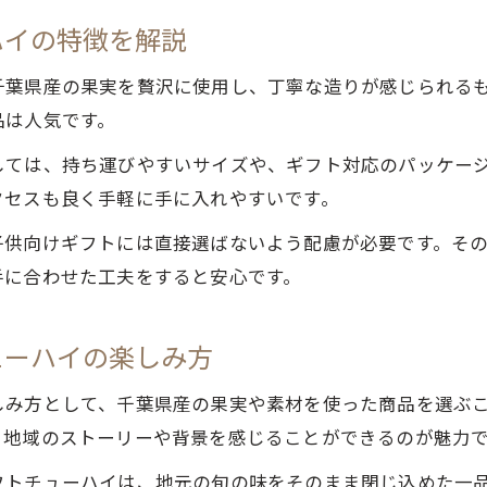
子供向けノンアルコールとクラフトチューハイの選び
ハイの特徴を解説
びわゼリーなど千葉定番お菓子ギフトの魅力
千葉のお土産専門館で見つかる人気ギフト紹介
千葉県産の果実を贅沢に使用し、丁寧な造りが感じられる
クラフトチューハイを添えたおすすめ手土産提案
品は人気です。
お菓子とクラフトチューハイを組み合わせる楽しみ方
しては、持ち運びやすいサイズや、ギフト対応のパッケー
千葉のクラフトチューハイで上質なひとときを
クセスも良く手軽に手に入れやすいです。
クラフトチューハイで過ごす贅沢な家族時間の演出
子供向けギフトには直接選ばないよう配慮が必要です。そ
千葉県産素材の風味を感じるクラフトチューハイの魅
手に合わせた工夫をすると安心です。
手土産に選びたい上質なクラフトチューハイ特集
クラフトチューハイで味わう千葉の四季と文化
ューハイの楽しみ方
家族団らんにぴったりなクラフトチューハイの選び方
しみ方として、千葉県産の果実や素材を使った商品を選ぶ
、地域のストーリーや背景を感じることができるのが魅力
フトチューハイは、地元の旬の味をそのまま閉じ込めた一