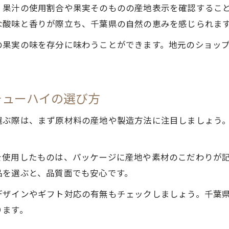
、果汁の使用割合や果実そのものの産地表示を確認するこ
クラフトチューハイと子供向けギフトの安全な選び方
な酸味と香りが際立ち、千葉県の自然の恵みを感じられま
千葉のクラフトチューハイを家族で楽しむ際の注意点
の果実の味を存分に味わうことができます。地元のショッ
ノンアルコール商品とクラフトチューハイの比較ポイ
安心して贈れる千葉素材のギフト提案
子供が喜ぶ千葉市お菓子人気商品の特徴
チューハイの選び方
特産素材が光るクラフトチューハイの美味しさ
選ぶ際は、まず原材料の産地や製造方法に注目しましょう
千葉県産レモンの香り際立つクラフトチューハイ
房総レモン使用のクラフトチューハイの味の秘密
を使用したものは、パッケージに産地や素材のこだわりが
びわなど希少素材を生かしたクラフトチューハイ
品を選ぶと、品質面でも安心です。
地元素材の甘みを引き出すクラフトチューハイの魅力
デザインやギフト対応の有無もチェックしましょう。千葉
クラフトチューハイで特産果実の旬を感じる方法
ります。
ノンアルコールやお菓子のギフトも千葉県産で