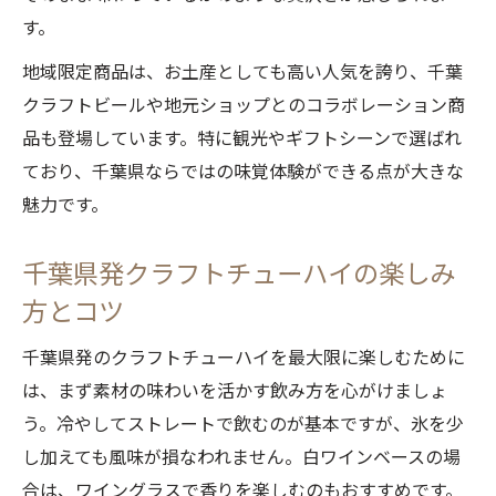
底解説
す。
千葉県産クラフトチューハイで発見する新
地域限定商品は、お土産としても高い人気を誇り、千葉
たな魅力
クラフトビールや地元ショップとのコラボレーション商
クラフトチューハイを選ぶなら原料と製法に注
品も登場しています。特に観光やギフトシーンで選ばれ
目
ており、千葉県ならではの味覚体験ができる点が大きな
魅力です。
クラフトチューハイ選びは原料の質が決め
手
千葉県発クラフトチューハイの楽しみ
千葉県産果実と白ワインの製法に迫る
方とコツ
厳選素材のクラフトチューハイで感じる安
心感
千葉県発のクラフトチューハイを最大限に楽しむために
焼酎や白ワインの使い方で変わる味わい
は、まず素材の味わいを活かす飲み方を心がけましょ
クラフトチューハイの製法からわかる特徴
う。冷やしてストレートで飲むのが基本ですが、氷を少
し加えても風味が損なわれません。白ワインベースの場
合は、ワイングラスで香りを楽しむのもおすすめです。