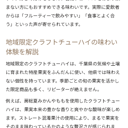
千葉県発クラフトチューハイの独自の味わ
まない方にもおすすめできる味わいです。実際に愛飲者
い体験
からは「フルーティーで飲みやすい」「食事とよく合
う」といった声が寄せられています。
白ワインとクラフトチューハイの融合ポイ
ント
地域限定クラフトチューハイの味わい
クラフトチューハイの選び方で広がる白ワ
体験を解説
イン体験
千葉で味わうクラフトチューハイの奥深さとは
地域限定のクラフトチューハイは、千葉県の気候や土壌
千葉の特産素材で作るクラフトチューハイ
に育まれた特産果実をふんだんに使い、他県では味わえ
の奥深さ
ない個性を持っています。季節ごとの旬の果実を活かし
た限定商品も多く、リピーターが絶えません。
クラフトチューハイを通して知る千葉の味
わい文化
例えば、房総夏みかんやももを使用したクラフトチュー
白ワイン香るクラフトチューハイの上質な
ハイは、果実本来の豊かな香りと爽やかな酸味が楽しめ
余韻
ます。ストレート混濁果汁の使用により、まるで果実を
ご当地クラフトチューハイの楽しみ方を徹
そのまま味わっているかのような贅沢さが感じられま