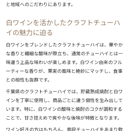
と地域へのこだわりにあります。
千葉県産クラフトチューハイと白ワインの
ペアリング術
白ワインを活かしたクラフトチューハ
旬の果実が活きるクラフトチューハイの味
イの魅力に迫る
わい方
地元の食材と相性抜群のクラフトチューハ
白ワインをブレンドしたクラフトチューハイは、華やか
イ提案
な香りと繊細な酸味が際立ち、通常のチューハイとは一
味違う上品な味わいが楽しめます。白ワイン由来のフル
千葉県限定クラフトチューハイの新定番を
ーティーな香りが、果実の風味と絶妙にマッチし、食事
探る
との相性も抜群です。
白ワイン好き必見！クラフトチューハイの新提
案
千葉県のクラフトチューハイでは、貯蔵熟成焼酎と白ワ
インを丁寧に使用し、商品ごとに違う個性を生み出して
白ワイン好きが注目すべきクラフトチュー
います。特に、白ワインの酸味と焼酎のコクが調和する
ハイの理由
ことで、甘さ控えめで爽やかな後味が特徴となります。
クラフトチューハイで楽しむ白ワインの新
しい魅力
ワイン好きの方はもちろん、普段チューハイをあまり飲