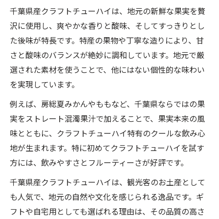
千葉県産クラフトチューハイは、地元の新鮮な果実を贅
千葉県ならではのクラフトチューハイの選
沢に使用し、爽やかな香りと酸味、そしてすっきりとし
び方
た後味が特長です。特産の果物や丁寧な造りにより、甘
白ワイン使用クラフトチューハイの新しい
さと酸味のバランスが絶妙に調和しています。地元で厳
楽しみ
選された素材を使うことで、他にはない個性的な味わい
千葉県産の素材が生むチューハイの深みと
を実現しています。
個性
例えば、房総夏みかんやももなど、千葉県ならではの果
クラフトチューハイの魅力を引き出すポイ
実をストレート混濁果汁で加えることで、果実本来の風
ント解説
味とともに、クラフトチューハイ特有のクールな飲み心
ご当地チューハイで感じる千葉県の風土と
地が生まれます。特に初めてクラフトチューハイを試す
味わい
方には、飲みやすさとフルーティーさが好評です。
ご当地素材が光る千葉クラフトチューハイの楽
千葉県産クラフトチューハイは、観光客のお土産として
しみ方
も人気で、地元の自然や文化を感じられる逸品です。ギ
ご当地素材で作るクラフトチューハイの楽
フトや自宅用としても選ばれる理由は、その品質の高さ
しみ方