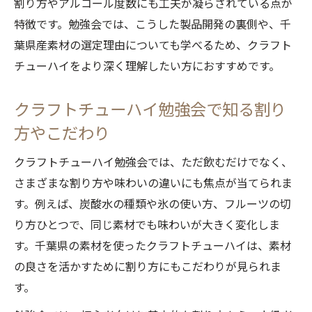
割り方やアルコール度数にも工夫が凝らされている点が
人脈交流で広がるクラフトチューハイの世
特徴です。勉強会では、こうした製品開発の裏側や、千
界
葉県産素材の選定理由についても学べるため、クラフト
クラフトチューハイを囲んで交流の輪を広
チューハイをより深く理解したい方におすすめです。
げる
千葉のクラフトチューハイ文化の奥深さを
クラフトチューハイ勉強会で知る割り
知る
方やこだわり
地域限定クラフトチューハイで繋がる学びの場
クラフトチューハイ勉強会では、ただ飲むだけでなく、
案内
さまざまな割り方や味わいの違いにも焦点が当てられま
地域限定クラフトチューハイで学びの場を
す。例えば、炭酸水の種類や氷の使い方、フルーツの切
発見
り方ひとつで、同じ素材でも味わいが大きく変化しま
千葉のクラフトチューハイで繋がる交流会
す。千葉県の素材を使ったクラフトチューハイは、素材
の魅力
の良さを活かすために割り方にもこだわりが見られま
クラフトチューハイ勉強会の最新情報を得
す。
る方法