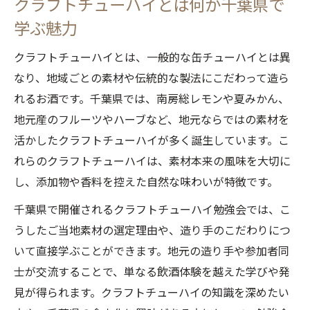
クラフトチューハイとは何か千葉県で
のすすめ
学ぶ魅力
クラフトチューハイで人脈が広がる千葉の交流
術
クラフトチューハイとは、一般的な缶チューハイとは異
なり、地域ごとの素材や伝統的な製法にこだわって造ら
クラフトチューハイを通じた千葉の交流会
れるお酒です。千葉県では、南房総レモンや夏みかん、
のすすめ
地元産のフルーツやハーブなど、地元ならではの素材を
クラフトチューハイ勉強会で人脈を広げる
活かしたクラフトチューハイが多く誕生しています。こ
コツ
れらのクラフトチューハイは、素材本来の風味を大切に
こくちーずの交流会でクラフトチューハイ
し、添加物や香料を控えた自然な味わいが特徴です。
体験
千葉県で開催されるクラフトチューハイ勉強会では、こ
クラフトチューハイをきっかけに広がる千
うしたご当地素材の選定理由や、造り手のこだわりにつ
葉の繋がり
いて直接学ぶことができます。地元の造り手や参加者同
クラフトチューハイの話題で信頼関係を築
士が交流することで、単なる飲酒体験を越えた学びや発
く方法
見が得られます。クラフトチューハイの知識を深めたい
地元素材を楽しむクラフトチューハイ体験方法