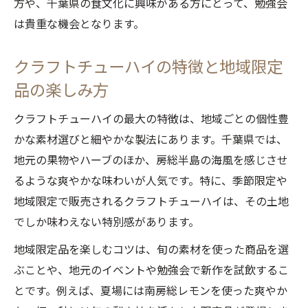
方や、千葉県の食文化に興味がある方にとって、勉強会
千葉県産素材を活かしたクラフトチューハ
は貴重な機会となります。
イ体験
クラフトチューハイの割り方と地元フルー
クラフトチューハイの特徴と地域限定
ツの魅力
品の楽しみ方
クラフトチューハイ体験で感じるご当地食
クラフトチューハイの最大の特徴は、地域ごとの個性豊
材の個性
かな素材選びと細やかな製法にあります。千葉県では、
クラフトチューハイと地域限定品の楽しみ
地元の果物やハーブのほか、房総半島の海風を感じさせ
方
るような爽やかな味わいが人気です。特に、季節限定や
千葉クラフトチューハイで地産地消を学ぶ
地域限定で販売されるクラフトチューハイは、その土地
体験
でしか味わえない特別感があります。
勉強会ならではのクラフトチューハイ知識を深
地域限定品を楽しむコツは、旬の素材を使った商品を選
める
ぶことや、地元のイベントや勉強会で新作を試飲するこ
クラフトチューハイ勉強会で学べる知識と
とです。例えば、夏場には南房総レモンを使った爽やか
は