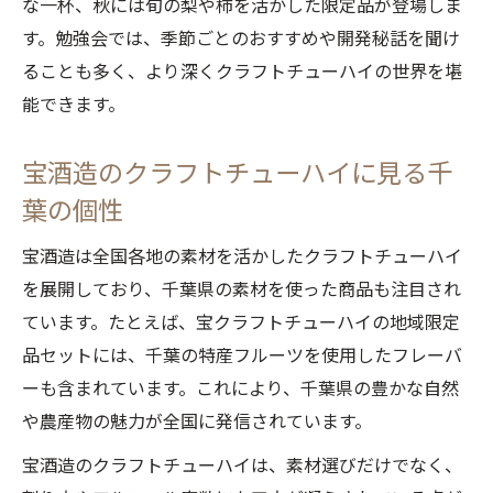
な一杯、秋には旬の梨や柿を活かした限定品が登場しま
割り方や種類を知る千葉のクラフトチュー
す。勉強会では、季節ごとのおすすめや開発秘話を聞け
ハイ講座
ることも多く、より深くクラフトチューハイの世界を堪
クラフトチューハイの詰め合わせで味の違
能できます。
いを体験
千葉のクラフトチューハイ勉強セミナー参
宝酒造のクラフトチューハイに見る千
加のポイント
葉の個性
クラフトチューハイ勉強会で得られる専門
宝酒造は全国各地の素材を活かしたクラフトチューハイ
情報
を展開しており、千葉県の素材を使った商品も注目され
交流会を通じて千葉のクラフトチューハイ文化
ています。たとえば、宝クラフトチューハイの地域限定
を知る
品セットには、千葉の特産フルーツを使用したフレーバ
クラフトチューハイ文化を交流会で楽しく
ーも含まれています。これにより、千葉県の豊かな自然
体験
や農産物の魅力が全国に発信されています。
千葉発クラフトチューハイの魅力を語り合
宝酒造のクラフトチューハイは、素材選びだけでなく、
う場