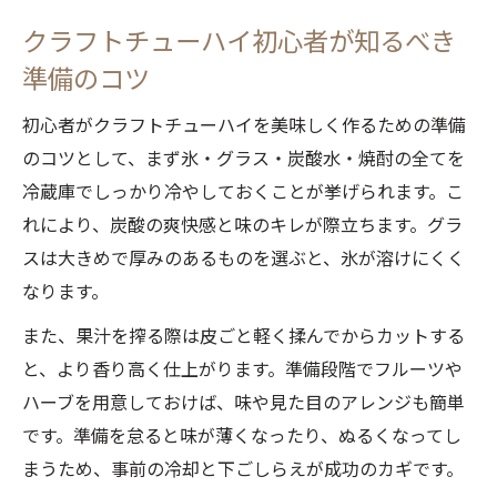
甘いクラフトチューハイにおすすめの果物
クラフトチューハイ初心者が知るべき
活用法
準備のコツ
フルーツチューハイ作り方で広がる自宅カ
初心者がクラフトチューハイを美味しく作るための準備
クテル
のコツとして、まず氷・グラス・炭酸水・焼酎の全てを
自分好みのクラフトチューハイを極めるコツ
冷蔵庫でしっかり冷やしておくことが挙げられます。こ
クラフトチューハイを自分仕様にカスタマ
れにより、炭酸の爽快感と味のキレが際立ちます。グラ
イズする方法
スは大きめで厚みのあるものを選ぶと、氷が溶けにくく
自宅で極めるクラフトチューハイのアレン
なります。
ジアイデア
また、果汁を搾る際は皮ごと軽く揉んでからカットする
甘さや酸味を調整できるクラフトチューハ
と、より香り高く仕上がります。準備段階でフルーツや
イ作り方
ハーブを用意しておけば、味や見た目のアレンジも簡単
クラフトチューハイの味わい深さを追求す
です。準備を怠ると味が薄くなったり、ぬるくなってし
る工夫
まうため、事前の冷却と下ごしらえが成功のカギです。
クラフトチューハイを自作で最高に楽しむ