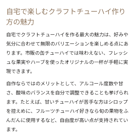
を紹介
自宅で楽しむクラフトチューハイ作り
焼酎と炭酸水の割合で変わるクラフトチュ
方の魅力
ーハイ
自宅でクラフトチューハイを作る最大の魅力は、好みや
クラフトチューハイ作り方で味のバランス
気分に合わせて無限のバリエーションを楽しめる点にあ
を極める
ります。市販の缶チューハイでは味わえない、フレッシ
黄金比を体感できるクラフトチューハイの
ュな果実やハーブを使ったオリジナルの一杯が手軽に実
作り方
現できます。
果汁やシロップで広がるクラフトチューハ
自作ならではのメリットとして、アルコール度数や甘
イの世界
さ、酸味のバランスを自分で調整できることも挙げられ
焼酎の種類で広がるクラフトチューハイの世界
ます。たとえば、甘いチューハイが苦手な方はシロップ
甲類焼酎と乙類焼酎の違いでクラフトチュ
を控えめに、フルーツチューハイ好きなら旬の果物をふ
ーハイ比較
んだんに使用するなど、自由度が高い点が支持されてい
麦焼酎や芋焼酎を使ったクラフトチューハ
ます。
イの魅力