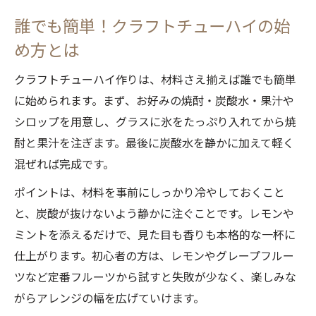
焼酎の種類選びがクラフトチューハイの味
誰でも簡単！クラフトチューハイの始
を決める
め方とは
クラフトチューハイ作り方と焼酎の風味の
クラフトチューハイ作りは、材料さえ揃えば誰でも簡単
関係性
に始められます。まず、お好みの焼酎・炭酸水・果汁や
初心者におすすめの焼酎でクラフトチュー
シロップを用意し、グラスに氷をたっぷり入れてから焼
ハイ入門
酎と果汁を注ぎます。最後に炭酸水を静かに加えて軽く
季節の果物を使ったフルーツクラフトチューハ
混ぜれば完成です。
イ術
ポイントは、材料を事前にしっかり冷やしておくこと
旬の果物で彩るクラフトチューハイの作り
と、炭酸が抜けないよう静かに注ぐことです。レモンや
方入門
ミントを添えるだけで、見た目も香りも本格的な一杯に
フルーツクラフトチューハイの簡単アレン
仕上がります。初心者の方は、レモンやグレープフルー
ジ術
ツなど定番フルーツから試すと失敗が少なく、楽しみな
果汁や皮を活かしたクラフトチューハイの
がらアレンジの幅を広げていけます。
楽しみ方