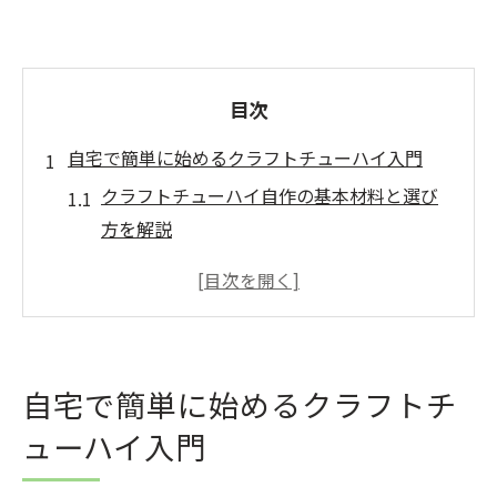
目次
自宅で簡単に始めるクラフトチューハイ入門
クラフトチューハイ自作の基本材料と選び
方を解説
自宅で楽しむクラフトチューハイ作り方の
魅力
誰でも簡単！クラフトチューハイの始め方
とは
自宅で簡単に始めるクラフトチ
クラフトチューハイ初心者が知るべき準備
ューハイ入門
のコツ
クラフトチューハイを美味しくする温度管