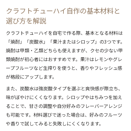
理法
クラフトチューハイ自作の基本材料と
本格派も納得のクラフトチューハイ簡単手順
選び方を解説
クラフトチューハイを簡単に仕上げる手順
クラフトチューハイを自宅で作る際、基本となる材料は
の流れ
「焼酎」「炭酸水」「果汁またはシロップ」の3つです。
本格的な味を再現するクラフトチューハイ
焼酎は甲類・乙類どちらも使えますが、クセの少ない甲
作り方
類焼酎が初心者にはおすすめです。果汁はレモンやグレ
クラフトチューハイ手順で押さえたい黄金
ープフルーツなど生搾りを使うと、香りやフレッシュ感
比とは
が格段にアップします。
家で本格派クラフトチューハイを簡単に仕
また、炭酸水は強炭酸タイプを選ぶと爽快感が際立ち、
込む方法
味がぼやけにくくなります。シロップやはちみつを加え
クラフトチューハイの美味しさを引き出す
ることで、甘さの調整や自分好みのフレーバーアレンジ
ポイント
も可能です。材料選びで迷った場合は、好みのフルーツ
黄金比で作る理想のクラフトチューハイ体験
や香りで試してみると失敗しにくくなります。
クラフトチューハイ黄金比の基本と応用例