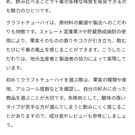
め、飲み比べることで千葉の多様な味覚を発見できるの
味わい
も魅力のひとつです。
地元愛が詰まったクラフトチューハイの魅
クラフトチューハイは、原材料の厳選や製法へのこだわ
力とは
りも特徴です。ストレート混濁果汁や貯蔵熟成焼酎の使
クラフトチューハイで知る千葉産素材の奥
用により、果実そのものの香りやコクが引き立ち、飲む
深さ
たびに千葉の風土を感じることができます。こうしたこ
キットならではの手軽さと本格派チューハイ
だわりは、地元生産者と製造者の協力によって実現して
キットで叶える手軽な本格クラフトチュー
います。
ハイ体験
初めてクラフトチューハイを選ぶ際は、果実の種類や産
クラフトチューハイキットの利便性と美味
地、アルコール度数などを確認し、自分の好みに合った
しさの秘密
商品を選ぶことが大切です。失敗例として、酸味の強い
自宅で本格クラフトチューハイを楽しむた
タイプが苦手な方が選んでしまうと飲みにくく感じるこ
めのキット選び
とがありますので、成分表やレビューも参考にしましょ
手軽さと本格派を両立するクラフトチュー
う。
ハイの魅力