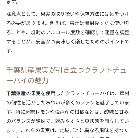
ます。
大限に楽しむ
注意点として、果実の取り扱いや保存方法には気をつけ
手軽に本格派クラフトチューハイを味わう
る必要があります。例えば、果汁は開封後すぐに使い切
コツ
ることや、焼酎のアルコール度数を確認して適量を調整
千葉県産素材を生かすキットの選び方と活
することが、安全かつ美味しく楽しむためのポイントで
用術
す。
クラフトチューハイキットで広がる家飲み
の世界
千葉県産果実が引き立つクラフトチュ
素材にこだわる千葉県発クラフトチューハイの
ーハイの魅力
魅力
千葉県産の果実を使用したクラフトチューハイは、素材
千葉発クラフトチューハイの素材へのこだ
の個性を活かした味わいが多くのファンを魅了していま
わり
す。特に房総レモンや松戸産の柑橘などは、酸味と甘み
厳選された千葉素材が生むクラフトチュー
のバランスが絶妙で、飲みやすさと爽快感を両立してい
ハイの個性
ます。これらの果実は、地域ごとに異なる風味を持つた
クラフトチューハイが引き出す千葉素材の