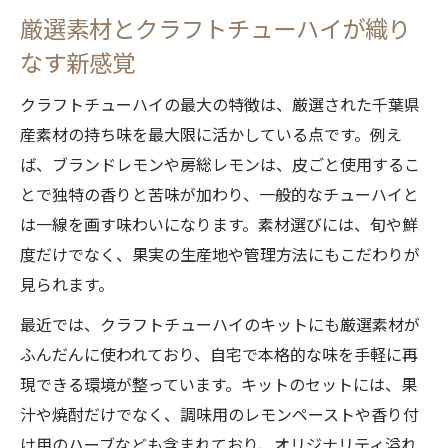
厳選素材とクラフトチューハイが織り
キット活用で広がるクラフトチューハイの
楽しみ方
なす新感覚
千葉県産果実が彩るクラフトチューハイの世界
クラフトチューハイの最大の特徴は、厳選された千葉県
千葉県産果実の個性が光るクラフトチュー
産素材の持ち味を最大限に活かしている点です。例え
ハイ
ば、ブランドレモンや房総レモンは、皮ごと使用するこ
クラフトチューハイで感じる果実の旬と香
とで独特の香りと苦味が加わり、一般的なチューハイと
り
は一線を画す味わいになります。素材選びには、旬や鮮
千葉の特産果実を活かしたチューハイの楽
度だけでなく、果実の生産地や管理方法にもこだわりが
しみ方
見られます。
果実の彩りとクラフトチューハイのマリア
最近では、クラフトチューハイのキットにも厳選素材が
ージュ
ふんだんに使われており、自宅で本格的な味を手軽に再
千葉産果実が引き立つクラフトチューハイ
現できる環境が整っています。キットのセットには、果
の特徴
汁や焼酎だけでなく、調味用のレモンペーストや香り付
け用のハーブなども含まれており、オリジナリティ溢れ