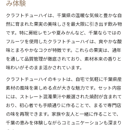
み体験
イ
クラフトチューハイは、千葉県の温暖な気候と豊かな自
自宅で楽しむ千葉産クラフトチューハイの
然に育まれた果実の美味しさを最大限に引き出す飲み物
コツ
です。特に房総レモンや夏みかんなど、千葉ならではの
クラフトチューハイで再発見する千葉の風
フルーツを使用したクラフトチューハイは、爽やかな酸
土
味とまろやかなコクが特徴です。これらの果実は、通年
おうち時間を彩るクラフトチューハイの楽
を通して品質管理が徹底されており、素材本来の香りと
しみ方
味わいがそのまま活かされています。
千葉県産素材の香りを自宅で堪能する方法
クラフトチューハイのキットは、自宅で気軽に千葉県産
クラフトチューハイで感じる千葉の自然の
素材の風味を楽しめる点が大きな魅力です。セット内容
恵み
には、ストレート混濁果汁や厳選された焼酎が含まれて
クラフトチューハイのキット活用術を徹底紹介
おり、初心者でも手順通りに作ることで、まるで専門店
初心者でも簡単に作れるクラフトチューハ
の味を再現できます。家族や友人と一緒に作ることで、
イキット活用法
千葉の恵みを体験しながらコミュニケーションも深まり
クラフトチューハイキットで千葉素材を最